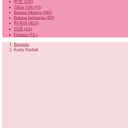
中文 (ZH)
Tiếng Việt (VI)
Bahasa Melayu (MS)
Bahasa Indonesia (ID)
한국어 (KO)
日語 (JA)
Filipino (TL)
Beranda
Kartu Hadiah