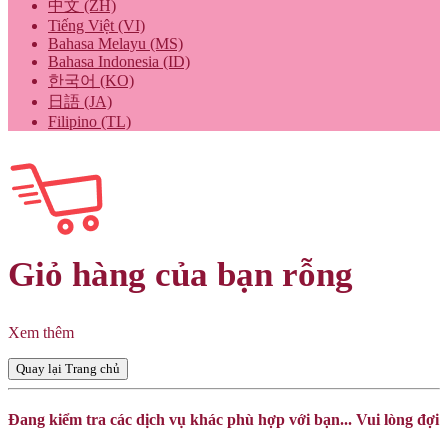
中文 (ZH)
Tiếng Việt (VI)
Bahasa Melayu (MS)
Bahasa Indonesia (ID)
한국어 (KO)
日語 (JA)
Filipino (TL)
Giỏ hàng của bạn rỗng
Xem thêm
Quay lại Trang chủ
Đang kiểm tra các dịch vụ khác phù hợp với bạn... Vui lòng đợi