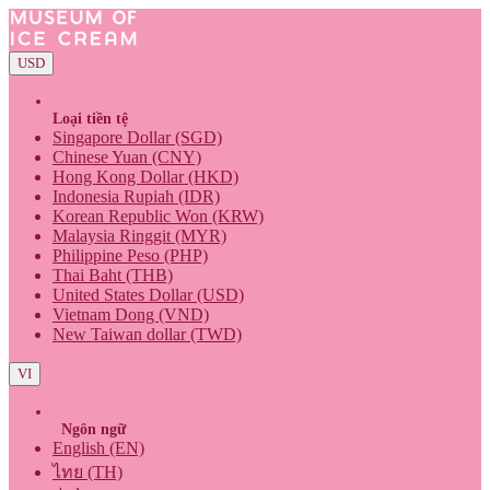
USD
Loại tiền tệ
Singapore Dollar (SGD)
Chinese Yuan (CNY)
Hong Kong Dollar (HKD)
Indonesia Rupiah (IDR)
Korean Republic Won (KRW)
Malaysia Ringgit (MYR)
Philippine Peso (PHP)
Thai Baht (THB)
United States Dollar (USD)
Vietnam Dong (VND)
New Taiwan dollar (TWD)
VI
Ngôn ngữ
English (EN)
ไทย (TH)