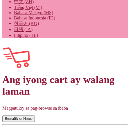
中文 (ZH)
Tiếng Việt (VI)
Bahasa Melayu (MS)
Bahasa Indonesia (ID)
한국어 (KO)
日語 (JA)
Filipino (TL)
Ang iyong cart ay walang
laman
Magpatuloy sa pag-browse sa ibaba
Bumalik sa Home