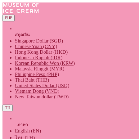
PHP
สกุลเงิน
Singapore Dollar (SGD)
Chinese Yuan (CNY)
Hong Kong Dollar (HKD)
Indonesia Rupiah (IDR)
Korean Republic Won (KRW)
Malaysia Ringgit (MYR)
Philippine Peso (PHP)
Thai Baht (THB)
United States Dollar (USD)
Vietnam Dong (VND)
New Taiwan dollar (TWD)
TH
ภาษา
English (EN)
ไทย (TH)