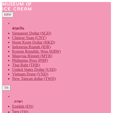
KRW
สกุลเงิน
Singapore Dollar (SGD)
Chinese Yuan (CNY)
Hong Kong Dollar (HKD)
Indonesia Rupiah (IDR)
Korean Republic Won (KRW)
Malaysia Ringgit (MYR)
Philippine Peso (PHP)
Thai Baht (THB)
United States Dollar (USD)
Vietnam Dong (VND)
New Taiwan dollar (TWD)
TH
ภาษา
English (EN)
ไทย (TH)