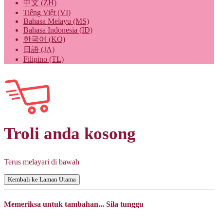
中文 (ZH)
Tiếng Việt (VI)
Bahasa Melayu (MS)
Bahasa Indonesia (ID)
한국어 (KO)
日語 (JA)
Filipino (TL)
Troli anda kosong
Terus melayari di bawah
Kembali ke Laman Utama
Memeriksa untuk tambahan... Sila tunggu