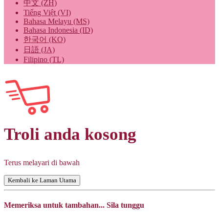
中文 (ZH)
Tiếng Việt (VI)
Bahasa Melayu (MS)
Bahasa Indonesia (ID)
한국어 (KO)
日語 (JA)
Filipino (TL)
Troli anda kosong
Terus melayari di bawah
Kembali ke Laman Utama
Memeriksa untuk tambahan... Sila tunggu