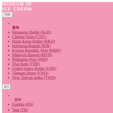
THB
통화
Singapore Dollar (SGD)
Chinese Yuan (CNY)
Hong Kong Dollar (HKD)
Indonesia Rupiah (IDR)
Korean Republic Won (KRW)
Malaysia Ringgit (MYR)
Philippine Peso (PHP)
Thai Baht (THB)
United States Dollar (USD)
Vietnam Dong (VND)
New Taiwan dollar (TWD)
KO
언어
English (EN)
ไทย (TH)