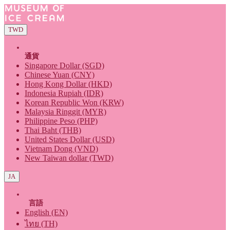
TWD
通貨
Singapore Dollar (SGD)
Chinese Yuan (CNY)
Hong Kong Dollar (HKD)
Indonesia Rupiah (IDR)
Korean Republic Won (KRW)
Malaysia Ringgit (MYR)
Philippine Peso (PHP)
Thai Baht (THB)
United States Dollar (USD)
Vietnam Dong (VND)
New Taiwan dollar (TWD)
JA
言語
English (EN)
ไทย (TH)