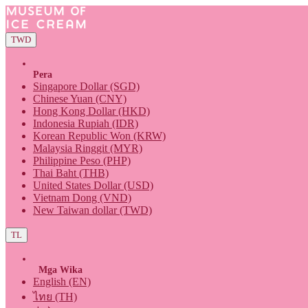
TWD
Pera
Singapore Dollar (SGD)
Chinese Yuan (CNY)
Hong Kong Dollar (HKD)
Indonesia Rupiah (IDR)
Korean Republic Won (KRW)
Malaysia Ringgit (MYR)
Philippine Peso (PHP)
Thai Baht (THB)
United States Dollar (USD)
Vietnam Dong (VND)
New Taiwan dollar (TWD)
TL
Mga Wika
English (EN)
ไทย (TH)