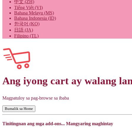
中文 (ZH)
Tiếng Việt (VI)
Bahasa Melayu (MS)
Bahasa Indonesia (ID)
한국어 (KO)
日語 (JA)
Filipino (TL)
Ang iyong cart ay walang l
Magpatuloy sa pag-browse sa ibaba
Bumalik sa Home
Tinitingnan ang mga add-ons... Mangyaring maghintay