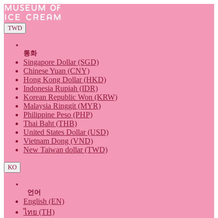
TWD
통화
Singapore Dollar (SGD)
Chinese Yuan (CNY)
Hong Kong Dollar (HKD)
Indonesia Rupiah (IDR)
Korean Republic Won (KRW)
Malaysia Ringgit (MYR)
Philippine Peso (PHP)
Thai Baht (THB)
United States Dollar (USD)
Vietnam Dong (VND)
New Taiwan dollar (TWD)
KO
언어
English (EN)
ไทย (TH)