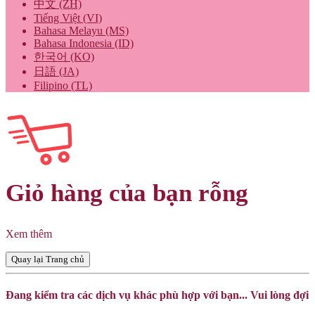
中文 (ZH)
Tiếng Việt (VI)
Bahasa Melayu (MS)
Bahasa Indonesia (ID)
한국어 (KO)
日語 (JA)
Filipino (TL)
Giỏ hàng của bạn rỗng
Xem thêm
Quay lại Trang chủ
Đang kiểm tra các dịch vụ khác phù hợp với bạn... Vui lòng đợi