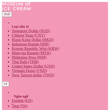
SGD
Loại tiền tệ
Singapore Dollar (SGD)
Chinese Yuan (CNY)
Hong Kong Dollar (HKD)
Indonesia Rupiah (IDR)
Korean Republic Won (KRW)
Malaysia Ringgit (MYR)
Philippine Peso (PHP)
Thai Baht (THB)
United States Dollar (USD)
Vietnam Dong (VND)
New Taiwan dollar (TWD)
VI
Ngôn ngữ
English (EN)
ไทย (TH)