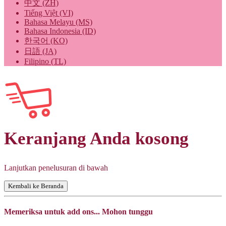
中文 (ZH)
Tiếng Việt (VI)
Bahasa Melayu (MS)
Bahasa Indonesia (ID)
한국어 (KO)
日語 (JA)
Filipino (TL)
Keranjang Anda kosong
Lanjutkan penelusuran di bawah
Kembali ke Beranda
Memeriksa untuk add ons... Mohon tunggu