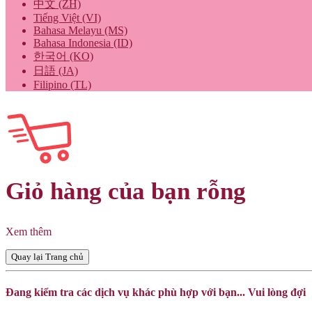
中文 (ZH)
Tiếng Việt (VI)
Bahasa Melayu (MS)
Bahasa Indonesia (ID)
한국어 (KO)
日語 (JA)
Filipino (TL)
Giỏ hàng của bạn rỗng
Xem thêm
Quay lại Trang chủ
Đang kiểm tra các dịch vụ khác phù hợp với bạn... Vui lòng đợi