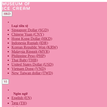
HKD
Loại tiền tệ
Singapore Dollar (SGD)
Chinese Yuan (CNY)
Hong Kong Dollar (HKD)
Indonesia Rupiah (IDR)
Korean Republic Won (KRW)
Malaysia Ringgit (MYR)
Philippine Peso (PHP)
Thai Baht (THB)
United States Dollar (USD)
Vietnam Dong (VND)
New Taiwan dollar (TWD)
VI
Ngôn ngữ
English (EN)
ไทย (TH)