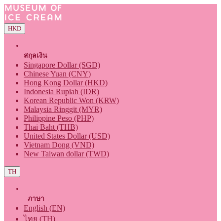
HKD
สกุลเงิน
Singapore Dollar (SGD)
Chinese Yuan (CNY)
Hong Kong Dollar (HKD)
Indonesia Rupiah (IDR)
Korean Republic Won (KRW)
Malaysia Ringgit (MYR)
Philippine Peso (PHP)
Thai Baht (THB)
United States Dollar (USD)
Vietnam Dong (VND)
New Taiwan dollar (TWD)
TH
ภาษา
English (EN)
ไทย (TH)