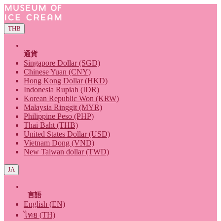
THB
通貨
Singapore Dollar (SGD)
Chinese Yuan (CNY)
Hong Kong Dollar (HKD)
Indonesia Rupiah (IDR)
Korean Republic Won (KRW)
Malaysia Ringgit (MYR)
Philippine Peso (PHP)
Thai Baht (THB)
United States Dollar (USD)
Vietnam Dong (VND)
New Taiwan dollar (TWD)
JA
言語
English (EN)
ไทย (TH)