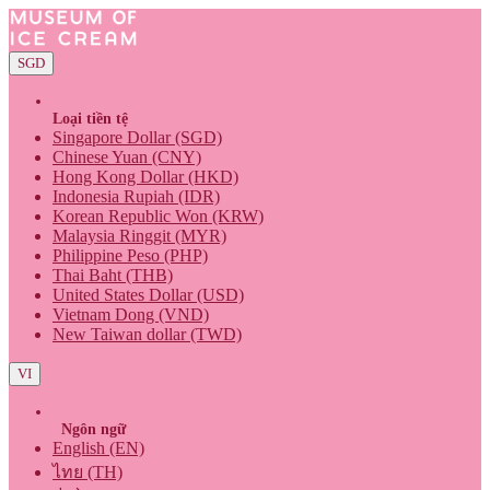
SGD
Loại tiền tệ
Singapore Dollar (SGD)
Chinese Yuan (CNY)
Hong Kong Dollar (HKD)
Indonesia Rupiah (IDR)
Korean Republic Won (KRW)
Malaysia Ringgit (MYR)
Philippine Peso (PHP)
Thai Baht (THB)
United States Dollar (USD)
Vietnam Dong (VND)
New Taiwan dollar (TWD)
VI
Ngôn ngữ
English (EN)
ไทย (TH)