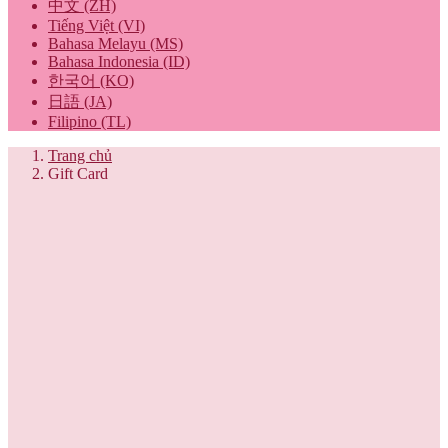
中文 (ZH)
Tiếng Việt (VI)
Bahasa Melayu (MS)
Bahasa Indonesia (ID)
한국어 (KO)
日語 (JA)
Filipino (TL)
Trang chủ
Gift Card