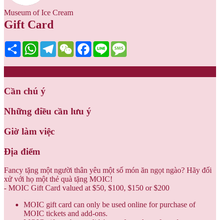
Museum of Ice Cream
Gift Card
Share
WhatsApp
Telegram
WeChat
Facebook
Line
Message
Mô tả
Cần chú ý
Những điều cần lưu ý
Giờ làm việc
Địa điểm
Fancy tặng một người thân yêu một số món ăn ngọt ngào? Hãy đối
xử với họ một thẻ quà tặng MOIC!
- MOIC Gift Card valued at $50, $100, $150 or $200
MOIC gift card can only be used online for purchase of
MOIC tickets and add-ons.