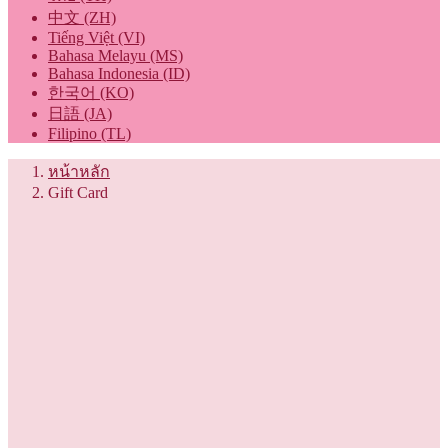
中文 (ZH)
Tiếng Việt (VI)
Bahasa Melayu (MS)
Bahasa Indonesia (ID)
한국어 (KO)
日語 (JA)
Filipino (TL)
หน้าหลัก
Gift Card