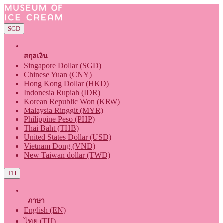
SGD
สกุลเงิน
Singapore Dollar (SGD)
Chinese Yuan (CNY)
Hong Kong Dollar (HKD)
Indonesia Rupiah (IDR)
Korean Republic Won (KRW)
Malaysia Ringgit (MYR)
Philippine Peso (PHP)
Thai Baht (THB)
United States Dollar (USD)
Vietnam Dong (VND)
New Taiwan dollar (TWD)
TH
ภาษา
English (EN)
ไทย (TH)