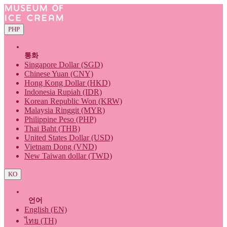
PHP
통화
Singapore Dollar (SGD)
Chinese Yuan (CNY)
Hong Kong Dollar (HKD)
Indonesia Rupiah (IDR)
Korean Republic Won (KRW)
Malaysia Ringgit (MYR)
Philippine Peso (PHP)
Thai Baht (THB)
United States Dollar (USD)
Vietnam Dong (VND)
New Taiwan dollar (TWD)
KO
언어
English (EN)
ไทย (TH)