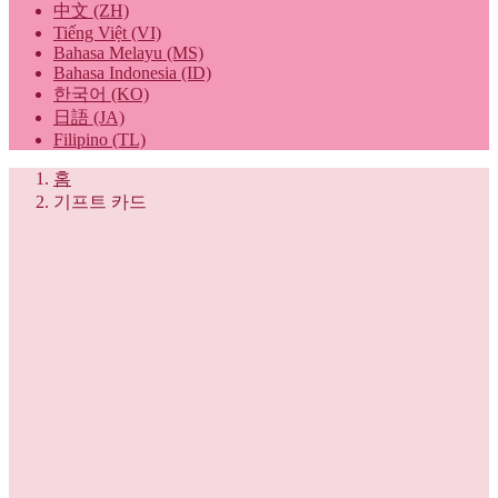
中文 (ZH)
Tiếng Việt (VI)
Bahasa Melayu (MS)
Bahasa Indonesia (ID)
한국어 (KO)
日語 (JA)
Filipino (TL)
홈
기프트 카드