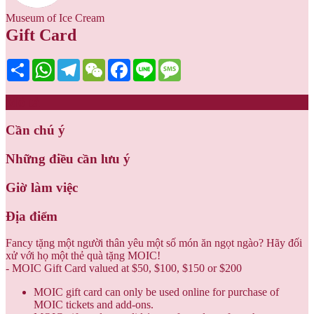
Museum of Ice Cream
Gift Card
Share
WhatsApp
Telegram
WeChat
Facebook
Line
Message
Mô tả
Cần chú ý
Những điều cần lưu ý
Giờ làm việc
Địa điểm
Fancy tặng một người thân yêu một số món ăn ngọt ngào? Hãy đối
xử với họ một thẻ quà tặng MOIC!
- MOIC Gift Card valued at $50, $100, $150 or $200
MOIC gift card can only be used online for purchase of
MOIC tickets and add-ons.