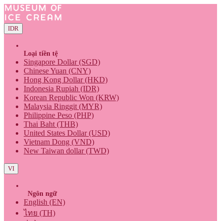
IDR
Loại tiền tệ
Singapore Dollar (SGD)
Chinese Yuan (CNY)
Hong Kong Dollar (HKD)
Indonesia Rupiah (IDR)
Korean Republic Won (KRW)
Malaysia Ringgit (MYR)
Philippine Peso (PHP)
Thai Baht (THB)
United States Dollar (USD)
Vietnam Dong (VND)
New Taiwan dollar (TWD)
VI
Ngôn ngữ
English (EN)
ไทย (TH)