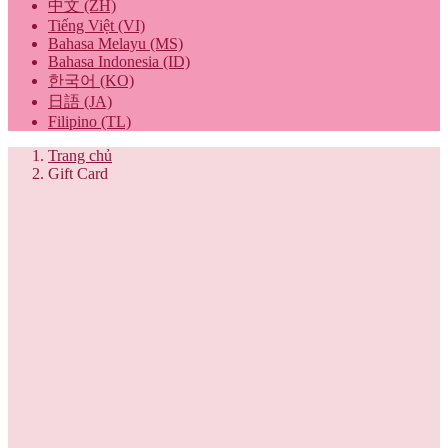
中文 (ZH)
Tiếng Việt (VI)
Bahasa Melayu (MS)
Bahasa Indonesia (ID)
한국어 (KO)
日語 (JA)
Filipino (TL)
Trang chủ
Gift Card