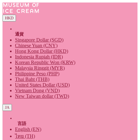
HKD
通貨
Singapore Dollar (SGD)
Chinese Yuan (CNY)
Hong Kong Dollar (HKD)
Indonesia Rupiah (IDR)
Korean Republic Won (KRW)
Malaysia Ringgit (MYR)
Philippine Peso (PHP)
Thai Baht (THB)
United States Dollar (USD)
Vietnam Dong (VND)
New Taiwan dollar (TWD)
JA
言語
English (EN)
ไทย (TH)